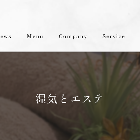
ews
Menu
Company
Service
Staff
FAQ
湿気とエステ