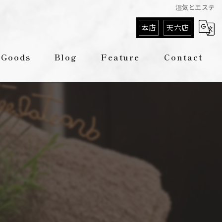
湿気とエステ
本店
天六店
Goods
Blog
Feature
Contact
Column
痩身
フェイシャル
脱毛
リラクゼーション
メンズ