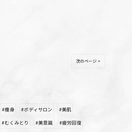
次のページ >
#痩身
#ボディサロン
#美肌
#むくみとり
#美意識
#疲労回復