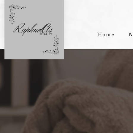
Home
N