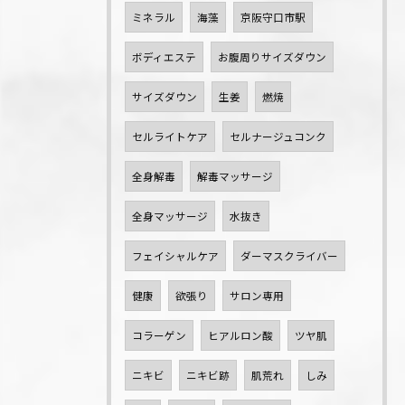
ミネラル
海藻
京阪守口市駅
ボディエステ
お腹周りサイズダウン
サイズダウン
生姜
燃焼
セルライトケア
セルナージュコンク
全身解毒
解毒マッサージ
全身マッサージ
水抜き
フェイシャルケア
ダーマスクライバー
健康
欲張り
サロン専用
コラーゲン
ヒアルロン酸
ツヤ肌
ニキビ
ニキビ跡
肌荒れ
しみ