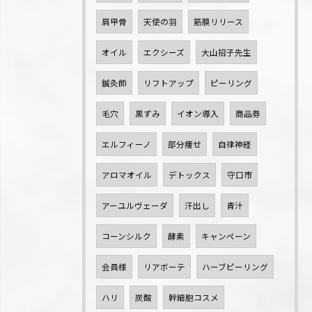
肩甲骨
天使の羽
筋膜リリース
オイル
エクシーズ
大山招子先生
鍼灸師
リフトアップ
ピーリング
毛穴
黒ずみ
イオン導入
商品券
エルフィーノ
部分痩せ
自律神経
アロマオイル
デトックス
守口市
アーユルヴェーダ
汗出し
青汁
コーンシルク
酵素
キャンペーン
会員様
リアボーテ
ハーブピーリング
ハリ
炭酸
幹細胞コスメ