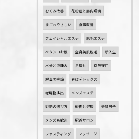
むくみ改善
花粉症と腸内環境
まごわやさしい
食事改善
フェイシャルエステ
脱毛エステ
ペタンコお腹
全身美肌脱毛
新入生
水分と浮腫み
足痩せ
京阪守口
解毒の季節
春はデトックス
老廃物排出
メンズエステ
砂糖の選び方
砂糖と健康
美肌男子
メンズも歓迎
駅近サロン
ファスティング
マッサージ