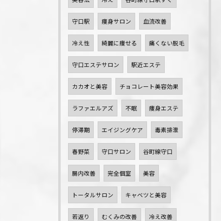
守口駅
痩身サロン
血流改善
冷え性
綺麗に痩せる
痛くない脱毛
守口エステサロン
駅近エステ
カカオと美容
チョコレート美容効果
ラファエルアズ
不眠
痩身エステ
停滞期
エイジングケア
毒素排泄
春野菜
守口サロン
谷町線守口
腸内改善
完全個室
美容
トータルサロン
キャベツと美容
若返り
むくみの改善
冷え改善