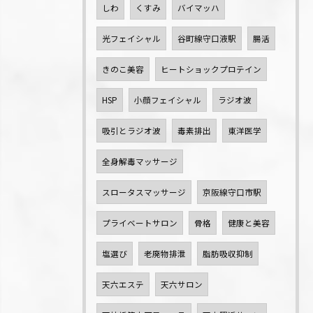
しわ
くすみ
バイマッハ
光フェイシャル
谷町線守口液駅
腸活
きのこ美容
ヒートショックプロテイン
HSP
小顔フェイシャル
ラジオ波
吸引とラジオ波
毒素排出
東洋医学
全身解毒マッサージ
スロータスマッサージ
京阪線守口市駅
プライベートサロン
骨格
健康と美容
塩選び
老廃物排泄
脂肪吸収抑制
天六エステ
天六サロン