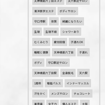
天神橋筋六丁目エステ
天六駅近サロン
東洋医学エステ
ボディサロン
守口市駅
体質
綺麗になりたい
生理
生理不順
シャワーあり
むくみとり
疲労回復
子連れOK
睡眠と健康
天神橋筋六丁目
子連れ
ボディ
守口駅近サロン
天神橋筋六丁目駅
全身脱毛
天六駅
1周年
電磁パルス
インナーマッスル
汗をかく
メンズサロン
チョコレート
美意識
女子力
個人エステ
大阪