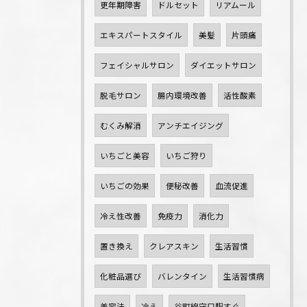
更年期障害
ドルセット
リアムール
エキスパートスタイル
美髪
片頭痛
フェイシャルサロン
ダイエットサロン
脱毛サロン
腸内環境改善
活性酸素
むくみ解消
アンチエイジング
いちごと美容
いちご狩り
いちごの効果
便秘改善
血流促進
冷え性改善
免疫力
消化力
置き換え
クレアスキン
生活習慣
化粧品選び
バレンタイン
生活習慣病
美容法
冷え
谷町線守口駅すぐ