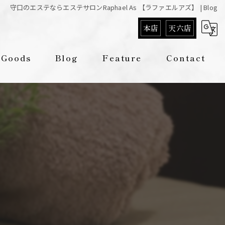
守口のエステならエステサロンRaphael As 【ラファエルアズ】 | Blog
本店
天六店
Goods
Blog
Feature
Contact
Column
痩身
フェイシャル
脱毛
リラクゼーション
メンズ