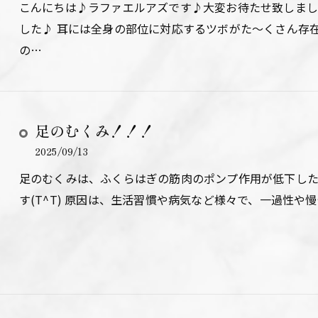
こんにちは♪ラファエルアズです♪大変お待たせ致しまし
した♪ 耳には全身の部位に対応するツボがた～くさん存
の…
足のむくみ！！！
2025/09/13
足のむくみは、ふくらはぎの筋肉のポンプ作用が低下した
す(T^T) 原因は、生活習慣や病気など様々で、一過性や