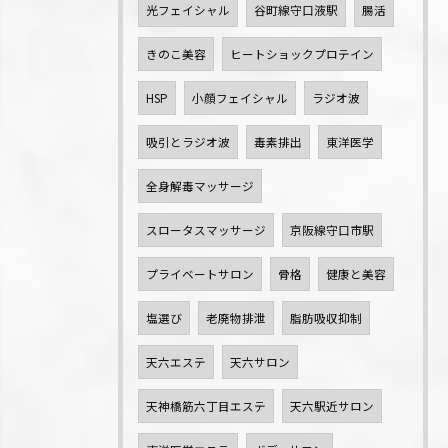
光フェイシャル
谷町線守口液駅
腸活
きのこ美容
ヒートショックプロテイン
HSP
小顔フェイシャル
ラジオ波
吸引とラジオ波
毒素排出
東洋医学
全身解毒マッサージ
スロータスマッサージ
京阪線守口市駅
プライベートサロン
骨格
健康と美容
塩選び
老廃物排泄
脂肪吸収抑制
天六エステ
天六サロン
天神橋筋六丁目エステ
天六駅近サロン