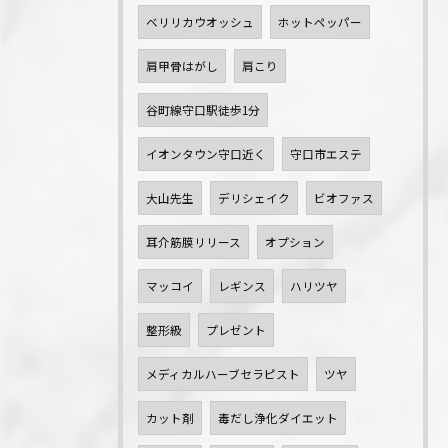
ベリリカウオッシュ
ホットペッパー
肩甲骨はがし
肩こり
谷町線守口駅徒歩1分
イオンタウン守口近く
守口市エステ
大山先生
デリシェイク
ビオファス
耳介筋膜リリース
オプション
マッコイ
レギンス
ハリツヤ
整形級
プレゼント
メディカルハーブセラピスト
ツヤ
カット剤
毒だし浄化ダイエット