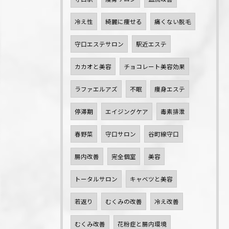
冷え性
綺麗に痩せる
痛くない脱毛
守口エステサロン
駅近エステ
カカオと美容
チョコレート美容効果
ラファエルアズ
不眠
痩身エステ
停滞期
エイジングケア
毒素排泄
春野菜
守口サロン
谷町線守口
腸内改善
完全個室
美容
トータルサロン
キャベツと美容
若返り
むくみの改善
冷え改善
むくみ改善
花粉症と腸内環境