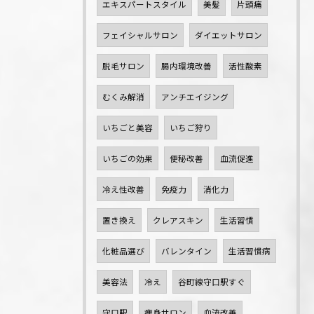
エキスパートスタイル
美髪
片頭痛
フェイシャルサロン
ダイエットサロン
脱毛サロン
腸内環境改善
活性酸素
むくみ解消
アンチエイジング
いちごと美容
いちご狩り
いちごの効果
便秘改善
血流促進
冷え性改善
免疫力
消化力
置き換え
クレアスキン
生活習慣
化粧品選び
バレンタイン
生活習慣病
美容法
冷え
谷町線守口駅すぐ
守口駅
痩身サロン
血流改善