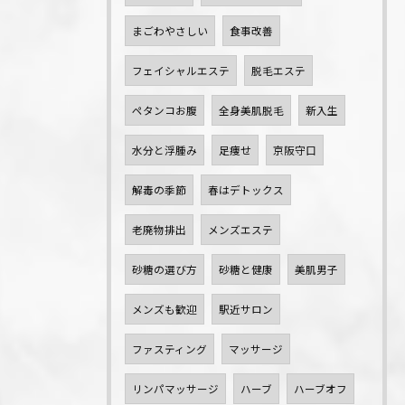
まごわやさしい
食事改善
フェイシャルエステ
脱毛エステ
ペタンコお腹
全身美肌脱毛
新入生
水分と浮腫み
足痩せ
京阪守口
解毒の季節
春はデトックス
老廃物排出
メンズエステ
砂糖の選び方
砂糖と健康
美肌男子
メンズも歓迎
駅近サロン
ファスティング
マッサージ
リンパマッサージ
ハーブ
ハーブオフ