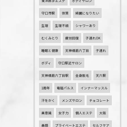
東洋医学エステ
ボディサロン
守口市駅
体質
綺麗になりたい
生理
生理不順
シャワーあり
むくみとり
疲労回復
子連れOK
睡眠と健康
天神橋筋六丁目
子連れ
ボディ
守口駅近サロン
天神橋筋六丁目駅
全身脱毛
天六駅
1周年
電磁パルス
インナーマッスル
汗をかく
メンズサロン
チョコレート
美意識
女子力
個人エステ
大阪
美顔
プライベートエステ
セルフケア