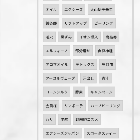
オイル
エクシーズ
大山招子先生
鍼灸師
リフトアップ
ピーリング
毛穴
黒ずみ
イオン導入
商品券
エルフィーノ
部分痩せ
自律神経
アロマオイル
デトックス
守口市
アーユルヴェーダ
汗出し
青汁
コーンシルク
酵素
キャンペーン
会員様
リアボーテ
ハーブピーリング
ハリ
炭酸
幹細胞コスメ
エクシーズジャパン
スロータスティー