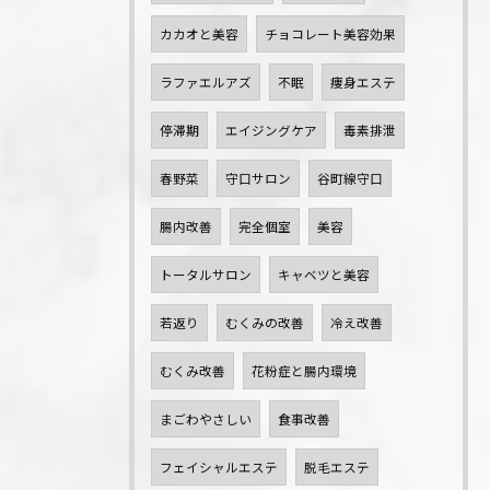
カカオと美容
チョコレート美容効果
ラファエルアズ
不眠
痩身エステ
停滞期
エイジングケア
毒素排泄
春野菜
守口サロン
谷町線守口
腸内改善
完全個室
美容
トータルサロン
キャベツと美容
若返り
むくみの改善
冷え改善
むくみ改善
花粉症と腸内環境
まごわやさしい
食事改善
フェイシャルエステ
脱毛エステ