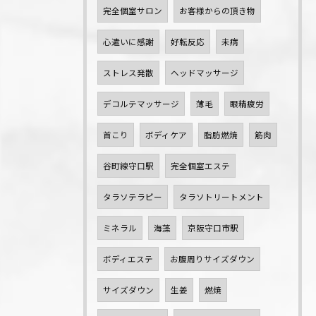
完全個室サロン
お客様からの頂き物
心遣いに感謝
好転反応
未病
ストレス発散
ヘッドマッサージ
デコルテマッサージ
薄毛
眼精疲労
首こり
ボディケア
脂肪燃焼
筋肉
谷町線守口駅
完全個室エステ
タラソテラピー
タラソトリートメント
ミネラル
海藻
京阪守口市駅
ボディエステ
お腹周りサイズダウン
サイズダウン
生姜
燃焼