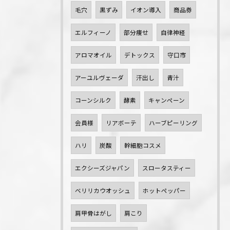
毛穴
黒ずみ
イオン導入
商品券
エルフィーノ
部分痩せ
自律神経
アロマオイル
デトックス
守口市
アーユルヴェーダ
汗出し
青汁
コーンシルク
酵素
キャンペーン
会員様
リアボーテ
ハーブピーリング
ハリ
炭酸
幹細胞コスメ
エクシーズジャパン
スロータスティー
ベリリカウオッシュ
ホットペッパー
肩甲骨はがし
肩こり