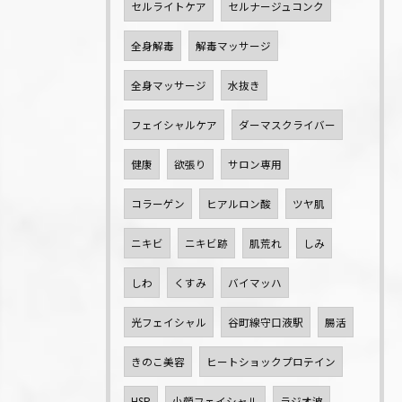
セルライトケア
セルナージュコンク
全身解毒
解毒マッサージ
全身マッサージ
水抜き
フェイシャルケア
ダーマスクライバー
健康
欲張り
サロン専用
コラーゲン
ヒアルロン酸
ツヤ肌
ニキビ
ニキビ跡
肌荒れ
しみ
しわ
くすみ
バイマッハ
光フェイシャル
谷町線守口液駅
腸活
きのこ美容
ヒートショックプロテイン
HSP
小顔フェイシャル
ラジオ波