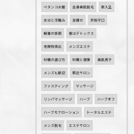
ペタンコお腹
全身美肌脱毛
新入生
水分と浮腫み
足痩せ
京阪守口
解毒の季節
春はデトックス
老廃物排出
メンズエステ
砂糖の選び方
砂糖と健康
美肌男子
メンズも歓迎
駅近サロン
ファスティング
マッサージ
リンパマッサージ
ハーブ
ハーブオフ
ハーブモアローション
トータルエステ
メンズ脱毛
エステサロン