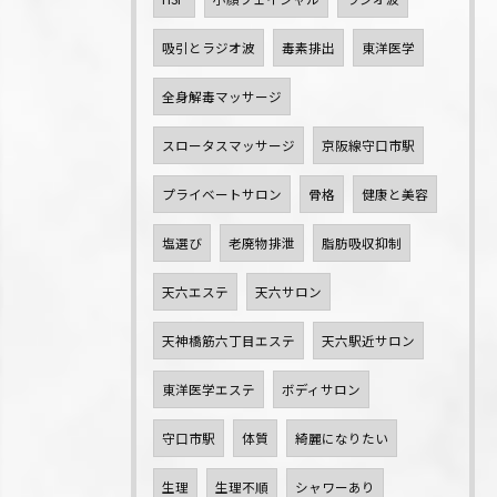
吸引とラジオ波
毒素排出
東洋医学
全身解毒マッサージ
スロータスマッサージ
京阪線守口市駅
プライベートサロン
骨格
健康と美容
塩選び
老廃物排泄
脂肪吸収抑制
天六エステ
天六サロン
天神橋筋六丁目エステ
天六駅近サロン
東洋医学エステ
ボディサロン
守口市駅
体質
綺麗になりたい
生理
生理不順
シャワーあり