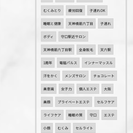
むくみとり
疲労回復
子連れOK
睡眠と健康
天神橋筋六丁目
子連れ
ボディ
守口駅近サロン
天神橋筋六丁目駅
全身脱毛
天六駅
1周年
電磁パルス
インナーマッスル
汗をかく
メンズサロン
チョコレート
美意識
女子力
個人エステ
大阪
美顔
プライベートエステ
セルフケア
ライフケア
睡眠の質
守口
エステ
小顔
むくみ
セルライト