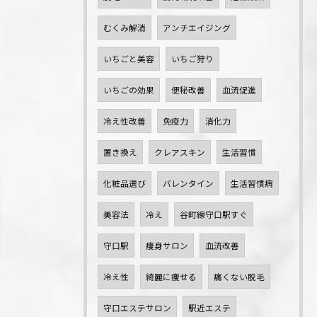
むくみ解消
アンチエイジング
いちごと美容
いちご狩り
いちごの効果
便秘改善
血流促進
冷え性改善
免疫力
消化力
置き換え
クレアスキン
生活習慣
化粧品選び
バレンタイン
生活習慣病
美容法
冷え
谷町線守口駅すぐ
守口駅
痩身サロン
血流改善
冷え性
綺麗に痩せる
痛くない脱毛
守口エステサロン
駅近エステ