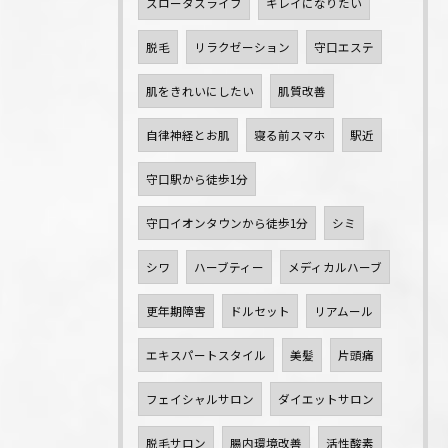
スロータスライフ
キレイになりたい
脱毛
リラクゼーション
守口エステ
肌をきれいにしたい
肌質改善
自律神経とお肌
寝る前スマホ
駅近
守口駅から徒歩1分
守口イオンタウンから徒歩1分
シミ
シワ
ハーブティー
メディカルハーブ
更年期障害
ドルセット
リアムール
エキスパートスタイル
美髪
片頭痛
フェイシャルサロン
ダイエットサロン
脱毛サロン
腸内環境改善
活性酸素