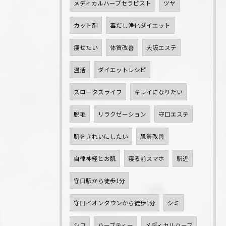
メディカルハーブセラピスト
ツヤ
カット剤
毒だし浄化ダイエット
痩せたい
体質改善
大阪エステ
温活
ダイエットレシピ
スロータスライフ
キレイになりたい
脱毛
リラクゼーション
守口エステ
肌をきれいにしたい
肌質改善
自律神経とお肌
寝る前スマホ
駅近
守口駅から徒歩1分
守口イオンタウンから徒歩1分
シミ
シワ
ハーブティー
メディカルハーブ