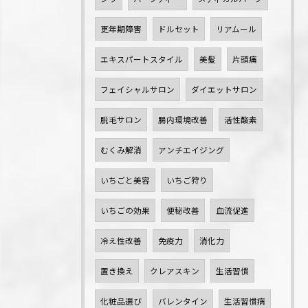
更年期障害
ドルセット
リアムール
エキスパートスタイル
美髪
片頭痛
フェイシャルサロン
ダイエットサロン
脱毛サロン
腸内環境改善
活性酸素
むくみ解消
アンチエイジング
いちごと美容
いちご狩り
いちごの効果
便秘改善
血流促進
冷え性改善
免疫力
消化力
置き換え
クレアスキン
生活習慣
化粧品選び
バレンタイン
生活習慣病