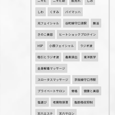
ニキビ
ニキビ跡
肌荒れ
しみ
しわ
くすみ
バイマッハ
光フェイシャル
谷町線守口液駅
腸活
きのこ美容
ヒートショックプロテイン
HSP
小顔フェイシャル
ラジオ波
吸引とラジオ波
毒素排出
東洋医学
全身解毒マッサージ
スロータスマッサージ
京阪線守口市駅
プライベートサロン
骨格
健康と美容
塩選び
老廃物排泄
脂肪吸収抑制
天六エステ
天六サロン