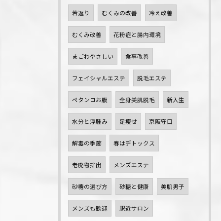
若返り
むくみの改善
冷え改善
むくみ改善
花粉症と腸内環境
まごわやさしい
食事改善
フェイシャルエステ
脱毛エステ
ペタンコお腹
全身美肌脱毛
新入生
水分と浮腫み
足痩せ
京阪守口
解毒の季節
春はデトックス
老廃物排出
メンズエステ
砂糖の選び方
砂糖と健康
美肌男子
メンズも歓迎
駅近サロン