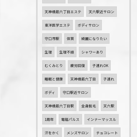
天神橋筋六丁目エステ
天六駅近サロン
東洋医学エステ
ボディサロン
守口市駅
体質
綺麗になりたい
生理
生理不順
シャワーあり
むくみとり
疲労回復
子連れOK
睡眠と健康
天神橋筋六丁目
子連れ
ボディ
守口駅近サロン
天神橋筋六丁目駅
全身脱毛
天六駅
1周年
電磁パルス
インナーマッスル
汗をかく
メンズサロン
チョコレート