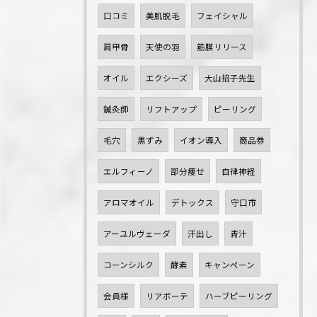
口コミ
美肌脱毛
フェイシャル
肩甲骨
天使の羽
筋膜リリース
オイル
エクシーズ
大山招子先生
鍼灸師
リフトアップ
ピーリング
毛穴
黒ずみ
イオン導入
商品券
エルフィーノ
部分痩せ
自律神経
アロマオイル
デトックス
守口市
アーユルヴェーダ
汗出し
青汁
コーンシルク
酵素
キャンペーン
会員様
リアボーテ
ハーブピーリング