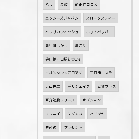
ハリ
炭酸
幹細胞コスメ
エクシーズジャパン
スロータスティー
ベリリカウオッシュ
ホットペッパー
肩甲骨はがし
肩こり
谷町線守口駅徒歩1分
イオンタウン守口近く
守口市エステ
大山先生
デリシェイク
ビオファス
耳介筋膜リリース
オプション
マッコイ
レギンス
ハリツヤ
整形級
プレゼント