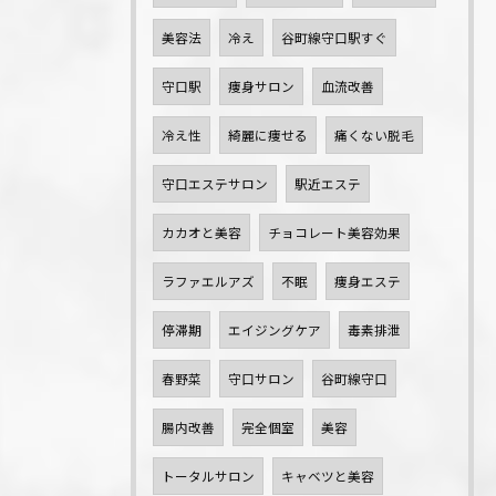
美容法
冷え
谷町線守口駅すぐ
守口駅
痩身サロン
血流改善
冷え性
綺麗に痩せる
痛くない脱毛
守口エステサロン
駅近エステ
カカオと美容
チョコレート美容効果
ラファエルアズ
不眠
痩身エステ
停滞期
エイジングケア
毒素排泄
春野菜
守口サロン
谷町線守口
腸内改善
完全個室
美容
トータルサロン
キャベツと美容