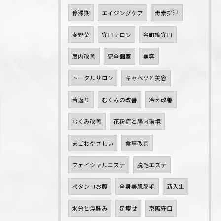
停滞期
エイジングケア
毒素排泄
春野菜
守口サロン
谷町線守口
腸内改善
完全個室
美容
トータルサロン
キャベツと美容
若返り
むくみの改善
冷え改善
むくみ改善
花粉症と腸内環境
まごわやさしい
食事改善
フェイシャルエステ
脱毛エステ
ペタンコお腹
全身美肌脱毛
新入生
水分と浮腫み
足痩せ
京阪守口