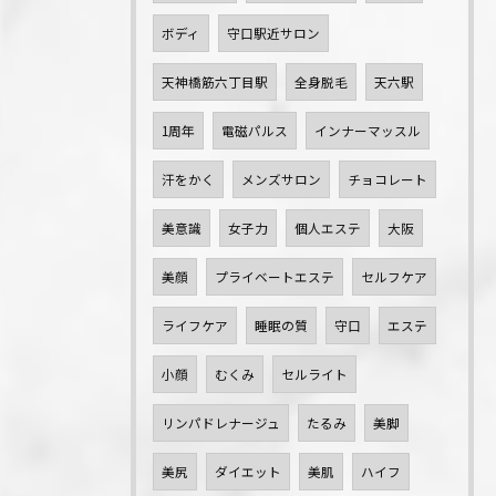
ボディ
守口駅近サロン
天神橋筋六丁目駅
全身脱毛
天六駅
1周年
電磁パルス
インナーマッスル
汗をかく
メンズサロン
チョコレート
美意識
女子力
個人エステ
大阪
美顔
プライベートエステ
セルフケア
ライフケア
睡眠の質
守口
エステ
小顔
むくみ
セルライト
リンパドレナージュ
たるみ
美脚
美尻
ダイエット
美肌
ハイフ