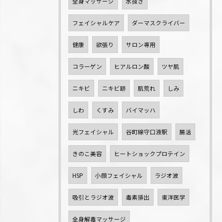
全身マッサージ
水抜き
フェイシャルケア
ダーマスクライバー
健康
欲張り
サロン専用
コラーゲン
ヒアルロン酸
ツヤ肌
ニキビ
ニキビ跡
肌荒れ
しみ
しわ
くすみ
バイマッハ
光フェイシャル
谷町線守口液駅
腸活
きのこ美容
ヒートショックプロテイン
HSP
小顔フェイシャル
ラジオ波
吸引とラジオ波
毒素排出
東洋医学
全身解毒マッサージ