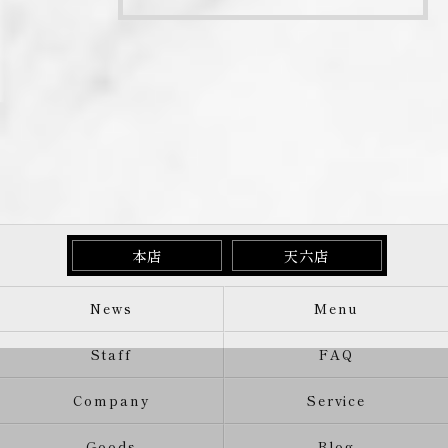
本店
天六店
News
Menu
Staff
FAQ
Company
Service
Goods
Blog