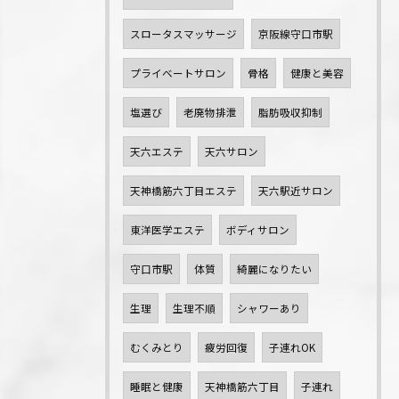
スロータスマッサージ
京阪線守口市駅
プライベートサロン
骨格
健康と美容
塩選び
老廃物排泄
脂肪吸収抑制
天六エステ
天六サロン
天神橋筋六丁目エステ
天六駅近サロン
東洋医学エステ
ボディサロン
守口市駅
体質
綺麗になりたい
生理
生理不順
シャワーあり
むくみとり
疲労回復
子連れOK
睡眠と健康
天神橋筋六丁目
子連れ