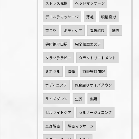
ストレス発散
ヘッドマッサージ
デコルテマッサージ
薄毛
眼精疲労
首こり
ボディケア
脂肪燃焼
筋肉
谷町線守口駅
完全個室エステ
タラソテラピー
タラソトリートメント
ミネラル
海藻
京阪守口市駅
ボディエステ
お腹周りサイズダウン
サイズダウン
生姜
燃焼
セルライトケア
セルナージュコンク
全身解毒
解毒マッサージ