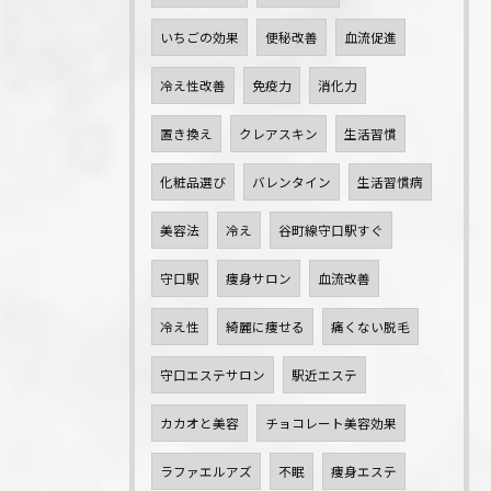
いちごの効果
便秘改善
血流促進
冷え性改善
免疫力
消化力
置き換え
クレアスキン
生活習慣
化粧品選び
バレンタイン
生活習慣病
美容法
冷え
谷町線守口駅すぐ
守口駅
痩身サロン
血流改善
冷え性
綺麗に痩せる
痛くない脱毛
守口エステサロン
駅近エステ
カカオと美容
チョコレート美容効果
ラファエルアズ
不眠
痩身エステ