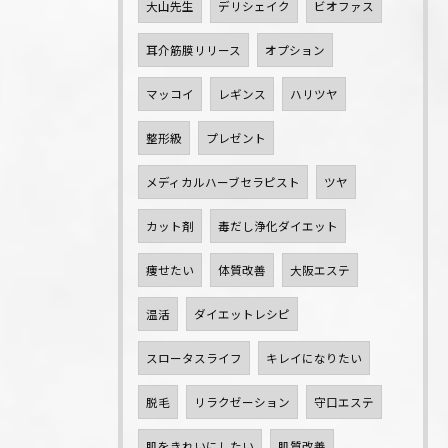
大山先生
デリシェイク
ビオファス
耳介筋膜リリース
オプション
マッコイ
レギンス
ハリツヤ
整形級
プレゼント
メディカルハーブセラピスト
ツヤ
カット剤
毒だし浄化ダイエット
痩せたい
体質改善
大阪エステ
温活
ダイエットレシピ
スロータスライフ
キレイになりたい
脱毛
リラクゼーション
守口エステ
肌をきれいにしたい
肌質改善