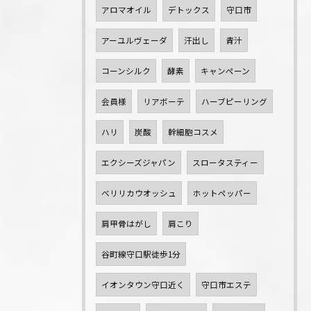
アロマオイル
デトックス
守口市
アーユルヴェーダ
汗出し
青汁
コーンシルク
酵素
キャンペーン
会員様
リアボーテ
ハーブピーリング
ハリ
炭酸
幹細胞コスメ
エクシーズジャパン
スロータスティー
ベリリカウオッシュ
ホットペッパー
肩甲骨はがし
肩こり
谷町線守口駅徒歩1分
イオンタウン守口近く
守口市エステ