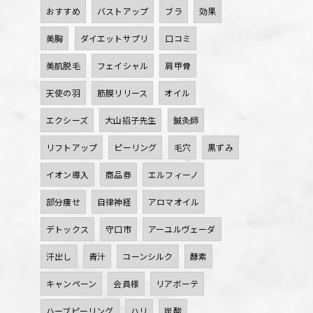
おすすめ
バストアップ
ブラ
効果
美胸
ダイエットサプリ
口コミ
美肌脱毛
フェイシャル
肩甲骨
天使の羽
筋膜リリース
オイル
エクシーズ
大山招子先生
鍼灸師
リフトアップ
ピーリング
毛穴
黒ずみ
イオン導入
商品券
エルフィーノ
部分痩せ
自律神経
アロマオイル
デトックス
守口市
アーユルヴェーダ
汗出し
青汁
コーンシルク
酵素
キャンペーン
会員様
リアボーテ
ハーブピーリング
ハリ
炭酸