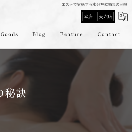
エステで実感する水分補給効果の秘訣
本店
天六店
Goods
Blog
Feature
Contact
Column
痩身
フェイシャル
脱毛
の秘訣
リラクゼーション
メンズ