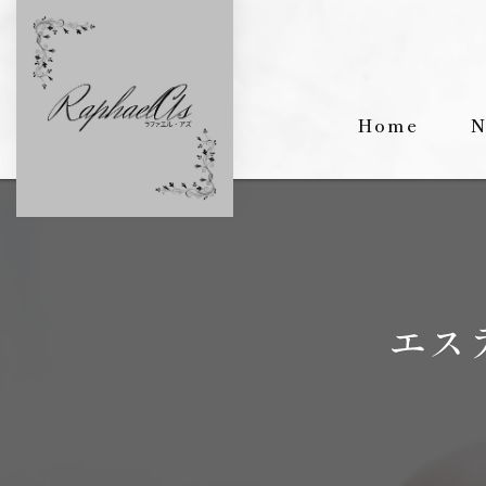
Home
N
エス